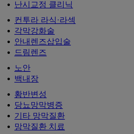
난시교정 클리닉
컨투라 라식·라섹
각막강화술
안내렌즈삽입술
드림렌즈
노안
백내장
황반변성
당뇨망막병증
기타 망막질환
망막질환 치료